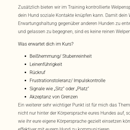
Zusätzlich bieten wir im Training kontrollierte Welpens
dein Hund soziale Kontakte knüpfen kann. Damit dein W
Erwartungshaltung gegenüber anderen Hunden zu entw
und gelassen zu begegnen, sind es keine reinen Welpe
Was erwartet dich im Kurs?
Beißhemmung/ Stubenreinheit
Leinenführigkeit
Rückruf
Frustrationstoleranz/ Impulskontrolle
Signale wie „Sitz“ oder „Platz“
Akzeptanz von Grenzen
Ein weiterer sehr wichtiger Punkt ist für mich das Them
nicht nur hinter der Körpersprache eures Hundes auf, s
wie ihr eure eigene Körpersprache gezielt einsetzen kö
effektiver mit eurem Hund zu kommunizieren.